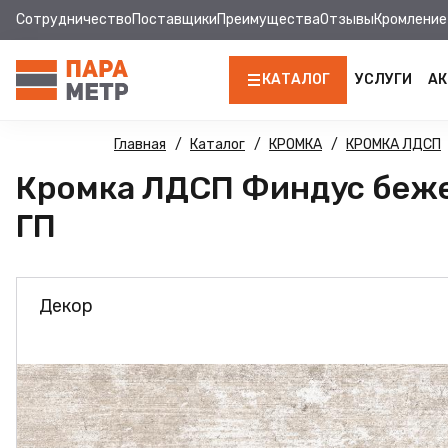
Сотрудничество
Поставщики
Преимущества
Отзывы
Кромление
КАТАЛОГ
УСЛУГИ
АК
ЛДСП
Главная
Каталог
КРОМКА
КРОМКА ЛДСП
Кромка ЛДСП Финдус бежев
КРОМКА
ГП
МДФ
МДФ ПАНЕЛИ
Декор
СТОЛЕШНИЦЫ
ХДФ
ФУРНИТУРА