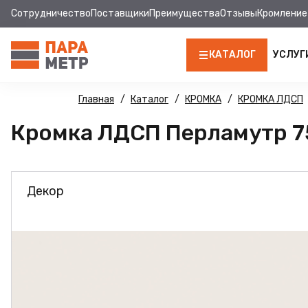
Сотрудничество
Поставщики
Преимущества
Отзывы
Кромление
КАТАЛОГ
УСЛУГ
ЛДСП
Главная
Каталог
КРОМКА
КРОМКА ЛДСП
Кромка ЛДСП Перламутр 75
КРОМКА
МДФ
Декор
МДФ ПАНЕЛИ
СТОЛЕШНИЦЫ
ХДФ
ФУРНИТУРА