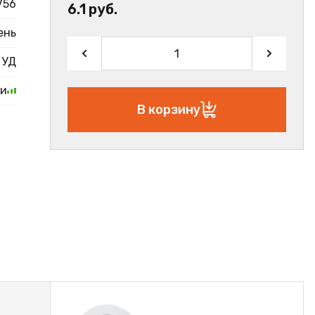
756
6.1 руб.
ень
УД
ии
В корзину