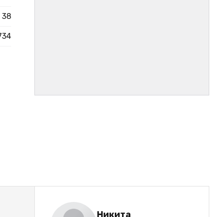
38
734
Никита