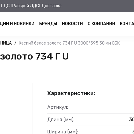
 ЛДСП
Раскрой ЛДСП
Доставка
ЦИИ И НОВИНКИ
БРЕНДЫ
НОВОСТИ
О КОМПАНИИ
КОНТ
ШНИЦА
Каспий белое золото 734 Г U 3000*595 38 мм СБК
золото 734 Г U
Характеристики:
Артикул:
Длина (мм):
3
Ширина (мм):