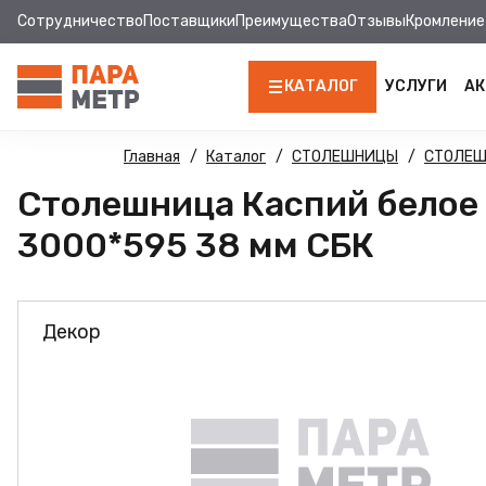
Сотрудничество
Поставщики
Преимущества
Отзывы
Кромление
КАТАЛОГ
УСЛУГИ
АК
ЛДСП
Главная
Каталог
СТОЛЕШНИЦЫ
СТОЛЕ
Столешница Каспий белое 
КРОМКА
3000*595 38 мм СБК
МДФ
МДФ ПАНЕЛИ
Декор
СТОЛЕШНИЦЫ
ХДФ
ФУРНИТУРА