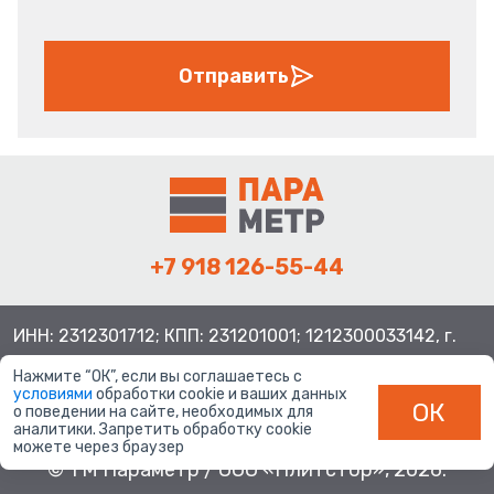
Отправить
+7 918 126-55-44
ИНН: 2312301712; КПП: 231201001; 1212300033142, г.
Краснодар ул. Просторная, 21, индекс 350080
Нажмите “ОК”, если вы соглашаетесь с
условиями
обработки cookie и ваших данных
ОК
о поведении на сайте, необходимых для
аналитики. Запретить обработку cookie
можете через браузер
© ТМ Параметр / ООО «Плитстор», 2026.