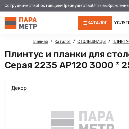
Сотрудничество
Поставщики
Преимущества
Отзывы
Кромление
КАТАЛОГ
УСЛУГ
ЛДСП
Главная
Каталог
СТОЛЕШНИЦЫ
ПЛИНТУ
Плинтус и планки для ст
КРОМКА
Серая 2235 AP120 3000 * 2
МДФ
МДФ ПАНЕЛИ
Декор
СТОЛЕШНИЦЫ
ХДФ
ФУРНИТУРА