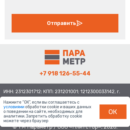
Отправить
+7 918 126-55-44
ИНН: 2312301712; КПП: 231201001; 1212300033142, г.
Краснодар ул. Просторная, 21, индекс 350080
Нажмите “ОК”, если вы соглашаетесь с
условиями
обработки cookie и ваших данных
ОК
о поведении на сайте, необходимых для
аналитики. Запретить обработку cookie
можете через браузер
© ТМ Параметр / ООО «Плитстор», 2026.