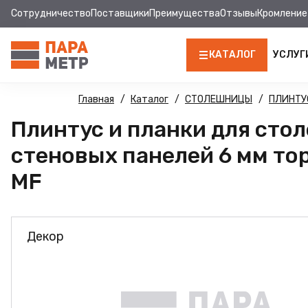
Сотрудничество
Поставщики
Преимущества
Отзывы
Кромление
КАТАЛОГ
УСЛУГ
ЛДСП
Главная
Каталог
СТОЛЕШНИЦЫ
ПЛИНТУ
Плинтус и планки для сто
КРОМКА
стеновых панелей 6 мм то
МДФ
MF
МДФ ПАНЕЛИ
СТОЛЕШНИЦЫ
Декор
ХДФ
ФУРНИТУРА