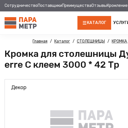
Сотрудничество
Поставщики
Преимущества
Отзывы
Кромление
КАТАЛОГ
УСЛУГ
ЛДСП
Главная
Каталог
СТОЛЕШНИЦЫ
КРОМКА
Кромка для столешницы Д
КРОМКА
erre С клеем 3000 * 42 Тр
МДФ
МДФ ПАНЕЛИ
Декор
СТОЛЕШНИЦЫ
ХДФ
ФУРНИТУРА