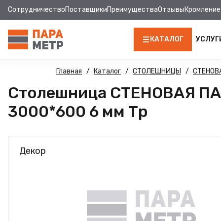
Сотрудничество
Поставщики
Преимущества
Отзывы
Кромление
КАТАЛОГ
УСЛУГ
ЛДСП
Главная
Каталог
СТОЛЕШНИЦЫ
СТЕНОВ
Столешница СТЕНОВАЯ ПАН
КРОМКА
3000*600 6 мм Тр
МДФ
МДФ ПАНЕЛИ
Декор
СТОЛЕШНИЦЫ
ХДФ
ФУРНИТУРА