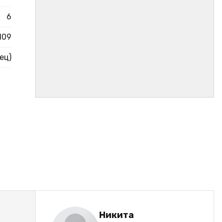
6
109
ец)
Никита