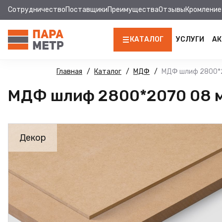
Сотрудничество
Поставщики
Преимущества
Отзывы
Кромление
КАТАЛОГ
УСЛУГИ
АК
ЛДСП
Главная
Каталог
МДФ
МДФ шлиф 2800*2
МДФ шлиф 2800*2070 08 м
КРОМКА
МДФ
Декор
МДФ ПАНЕЛИ
СТОЛЕШНИЦЫ
ХДФ
ФУРНИТУРА