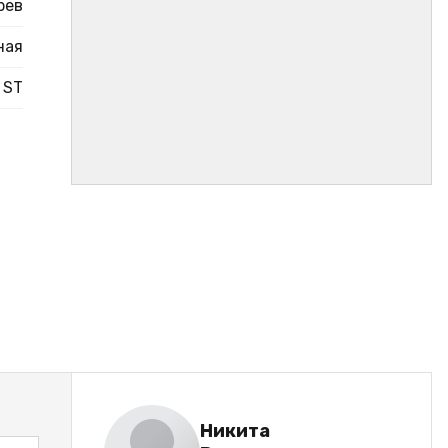
рев
ная
ST
Никита