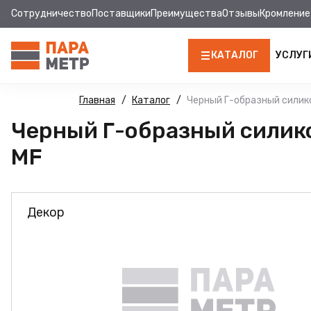
Сотрудничество
Поставщики
Преимущества
Отзывы
Кромление
КАТАЛОГ
УСЛУГ
ЛДСП
Главная
Каталог
Черный Г-образный силик
Черный Г-образный силик
КРОМКА
MF
МДФ
МДФ ПАНЕЛИ
Декор
СТОЛЕШНИЦЫ
ХДФ
ФУРНИТУРА