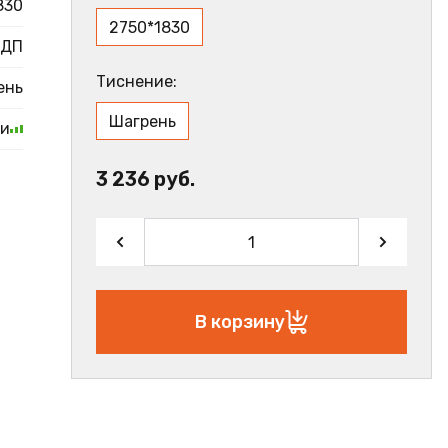
830
2750*1830
ДП
Тиснение:
ень
Шагрень
ии
3 236 руб.
В корзину