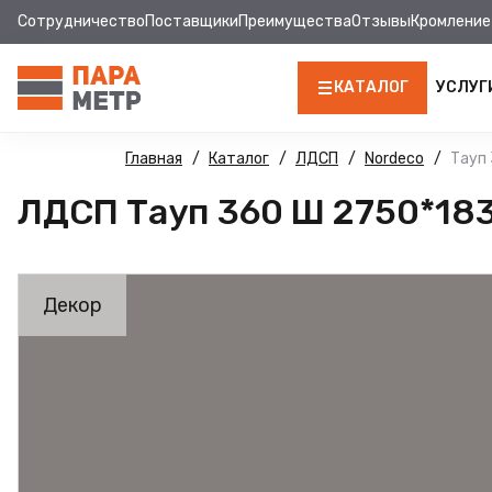
Сотрудничество
Поставщики
Преимущества
Отзывы
Кромление
КАТАЛОГ
УСЛУГ
ЛДСП
Главная
Каталог
ЛДСП
Nordeco
Тауп 
ЛДСП Тауп 360 Ш 2750*183
КРОМКА
МДФ
Декор
МДФ ПАНЕЛИ
СТОЛЕШНИЦЫ
ХДФ
ФУРНИТУРА