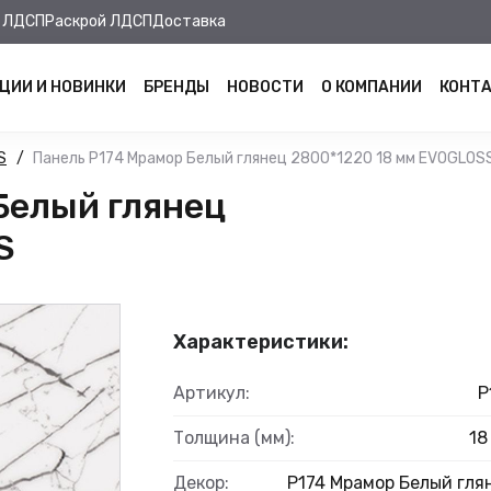
 ЛДСП
Раскрой ЛДСП
Доставка
ЦИИ И НОВИНКИ
БРЕНДЫ
НОВОСТИ
О КОМПАНИИ
КОНТ
S
Панель Р174 Мрамор Белый глянец 2800*1220 18 мм EVOGLOS
Белый глянец
S
Характеристики:
Артикул:
Р
Толщина (мм):
18
Декор:
Р174 Мрамор Белый гля