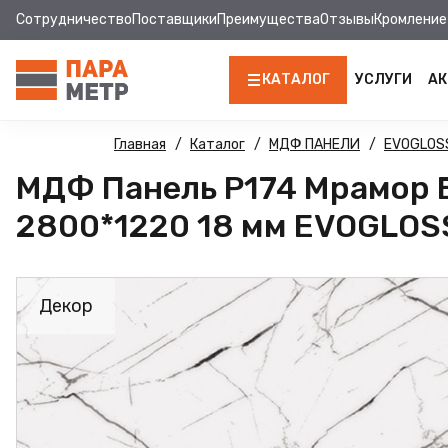
Сотрудничество
Поставщики
Преимущества
Отзывы
Кромление
КАТАЛОГ
УСЛУГИ
АК
ЛДСП
Главная
Каталог
МДФ ПАНЕЛИ
EVOGLOS
МДФ Панель Р174 Мрамор 
КРОМКА
2800*1220 18 мм EVOGLOS
МДФ
МДФ ПАНЕЛИ
Декор
СТОЛЕШНИЦЫ
ХДФ
ФУРНИТУРА