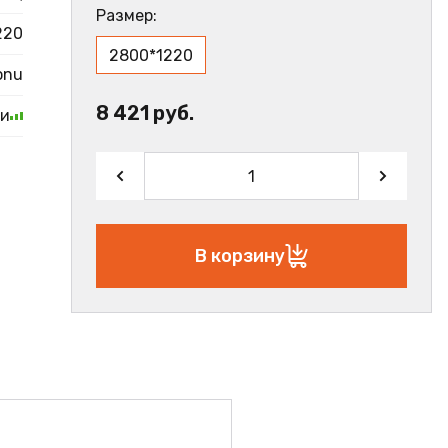
Размер:
220
2800*1220
onu
8 421 руб.
ии
В корзину