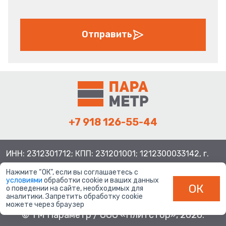
Отправить
+7 918 126-55-44
ИНН: 2312301712; КПП: 231201001; 1212300033142, г.
Краснодар ул. Просторная, 21, индекс 350080
Нажмите “ОК”, если вы соглашаетесь с
условиями
обработки cookie и ваших данных
ОК
о поведении на сайте, необходимых для
аналитики. Запретить обработку cookie
можете через браузер
© ТМ Параметр / ООО «Плитстор», 2026.