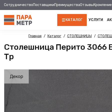
Сотрудничество
Поставщики
Преимущества
Отзывы
Кромление
КАТАЛОГ
УСЛУГИ
АК
ЛДСП
Главная
Каталог
СТОЛЕШНИЦЫ
СТОЛЕ
Столешница Перито 3066 B
КРОМКА
Тр
МДФ
МДФ ПАНЕЛИ
Декор
СТОЛЕШНИЦЫ
ХДФ
ФУРНИТУРА