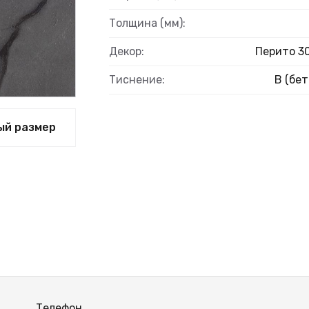
Толщина (мм):
Декор:
Перито 3
Тиснение:
B (бет
ый размер
Телефон