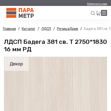
Написать нам
Главная
Каталог
ЛДСП
РечицаДрев
Бадега 381 св. 
Искать
ЛДСП Бадега 381 св. Т 2750*1830
16 мм РД
Декор