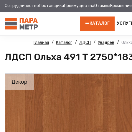
Сотрудничество
Поставщики
Преимущества
Отзывы
Кромление
КАТАЛОГ
УСЛУГ
ЛДСП
Главная
Каталог
ЛДСП
Увадрев
Ольх
ЛДСП Ольха 491 Т 2750*18
КРОМКА
МДФ
Декор
МДФ ПАНЕЛИ
СТОЛЕШНИЦЫ
ХДФ
ФУРНИТУРА