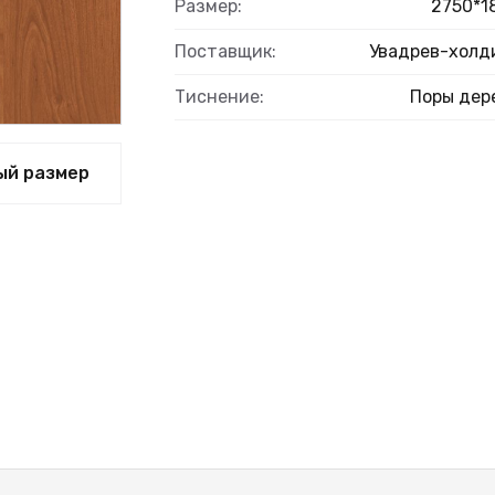
ВЫЙ
Размер:
2750*1
Поставщик:
Увадрев-холд
Тиснение:
Поры дер
ый размер