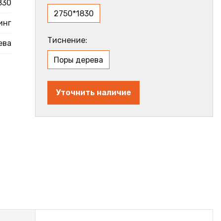
830
2750*1830
инг
Тиснение:
ева
Поры дерева
Уточнить наличие